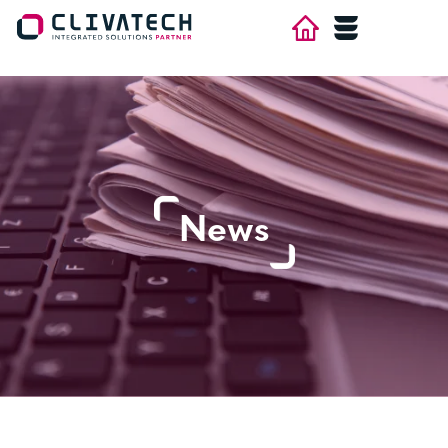
×
HOME
AZIENDA
AREE
News
CONTATTI
LAVORA CON NOI
NEWS