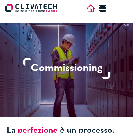
×
HOME
AZIENDA
AREE
Commissioning
CONTATTI
LAVORA CON NOI
NEWS
La
perfezione
è un processo.