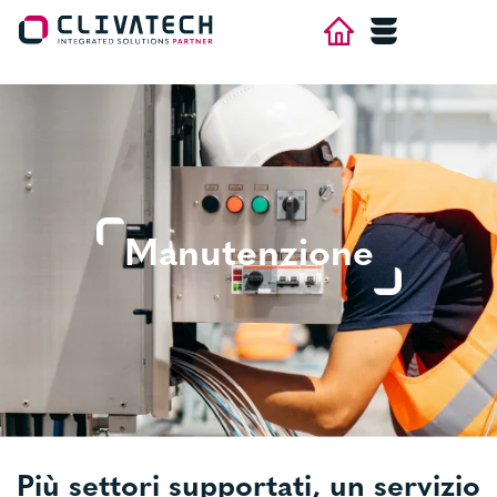
×
HOME
AZIENDA
AREE
Manutenzione
CONTATTI
LAVORA CON NOI
NEWS
Più settori supportati, un servizio