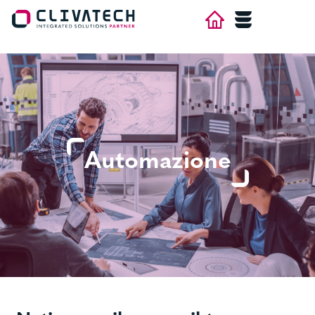
×
HOME
AZIENDA
AREE
Automazione
CONTATTI
LAVORA CON NOI
NEWS